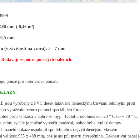
3999
480 mm ( 0,46 m²)
- 0,5 mm
u (v závislosti na vzoru): 3 - 7 mm
. Dodávají se pouze po celých baleních.
e, pouze pro interiérové ​​použití
BKLADY:
E jsou vyrobeny z PVC desek lakované německými barvami odolnými proti
ženo vyražením vzoru pomocí speciálních forem.
olné proti vlhkosti a dobře se myjí. Teplotní odolnost od -20 ° C do + 70 ° C.
 velmi rychle je možné vytvořit moderní, pohodlný a útulný domov.
ch panelů dokáže uspokojit spotřebitelů s nejvytříbenějším vkusem.
 velikost 955 x 488 mm, což je asi půl metru čtverečního. Dekorativní panel j