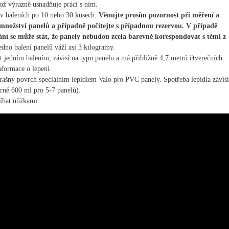
což výrazně usnadňuje práci s ním.
v baleních po 10 nebo 30 kusech.
Věnujte prosím pozornost při měření a
množství panelů a případně počítejte s případnou rezervou. V případě
í se může stát, že panely nebudou zcela barevně korespondovat s těmi z
dno balení panelů váží asi 3 kilogramy.
t jedním balením, závisí na typu panelu a má přibližně 4,7 metrů čtverečních.
nformace o lepení.
prašný povrch speciálním lepidlem Valo pro PVC panely. Spotřeba lepidla závisí
rně 600 ml pro 5-7 panelů).
říhat nůžkami.