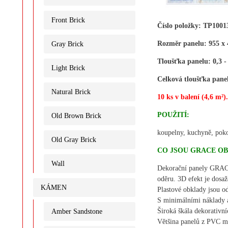
Front Brick
Číslo položky: TP1001
Rozměr panelu: 955 x 
Gray Brick
Tloušťka panelu: 0,3 
Light Brick
Celková tloušťka panel
Natural Brick
10 ks v balení (4,6 m²)
POUŽITÍ:
Old Brown Brick
koupelny, kuchyně, pokoj
Old Gray Brick
CO JSOU GRACE O
Wall
Dekorační panely GRAC
oděru. 3D efekt je dosa
KÁMEN
Plastové obklady jsou od
S minimálními náklady a
Široká škála dekorativní
Amber Sandstone
Většina panelů z PVC má