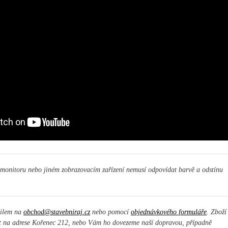
 monitoru nebo jiném zobrazovacím zařízení nemusí odpovídat barvě a odstínu
ailem na
obchod@stavebniraj.cz
nebo pomocí
objednávkového formuláře
. Zboží
t na adrese Kořenec 212, nebo Vám ho dovezeme naší dopravou, případně