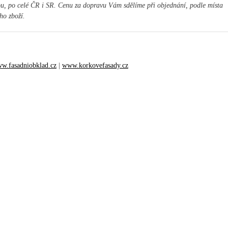
ou, po celé ČR i SR. Cenu za dopravu Vám sdělíme při objednání, podle místa
ho zboží.
w.fasadniobklad.cz
|
www.korkovefasady.cz