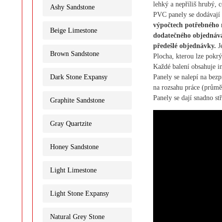
lehký a nepříliš hrubý, 
Ashy Sandstone
PVC panely se dodávají 
výpočtech potřebného 
Beige Limestone
dodatečného objednáván
předešlé objednávky.
Je
Brown Sandstone
Plocha, kterou lze pokrý
Každé balení obsahuje i
Panely se nalepí na bez
Dark Stone Expansy
na rozsahu práce (průmě
Panely se dají snadno st
Graphite Sandstone
Gray Quartzite
Honey Sandstone
Light Limestone
Light Stone Expansy
Natural Grey Stone