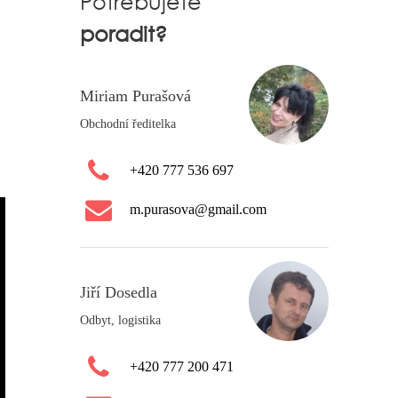
Potřebujete
poradit?
Miriam Purašová
Obchodní ředitelka
+420 777 536 697
m.purasova@gmail.com
Jiří Dosedla
Odbyt, logistika
+420 777 200 471