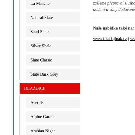
zašleme přepravní služb
La Manche
dodání a váhy dodávané
Natural Slate
Naše nabídka také na:
Sand Slate
www.fasadajinak.cz
|
ww
Silver Shale
Slate Classic
Slate Dark Grey
DLAŽDICE
Acernis
Alpine Garden
Arabian Night