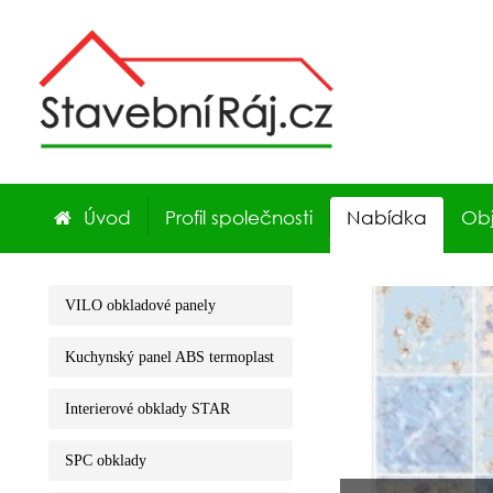
Úvod
Profil společnosti
Nabídka
Ob
VILO obkladové panely
Kuchynský panel ABS termoplast
Interierové obklady STAR
SPC obklady