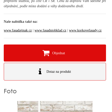
přepravní službou, po celé ČR i SR. Cenu za dopravu Vám sdělíme při
objednání, podle místa dodání a váhy dodávaného zboží.
Naše nabídka také na:
www.fasadajinak.cz
|
www.fasadniobklad.cz
|
www.korkovefasady.cz
Objednat
Dotaz na produkt
Foto