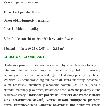
Výška 1 panelu: 265 cm
Tloušťka 1 panelu: 8 mm
Dekor obkladu(motiv): mramor
Povrch
obkladu
:
hladký
Balení: 4 ks panelů potřebných k vytvoření vzoru
1 balení = 4 ks x (0,25 x 2,65) m = 2,65 m²
CO JSOU VILO OBKLADY:
Obkladové panely do interiéru nejsou jen obyčejné plastové obklady do
interiéru. Je to zcela nový a inovativní výrobek, inspirovaný
nejnovějšími řešeními v oblasti designu. Obkladový panel je vyroben s
využitím 3D technologie digitálního tisku, která umožňuje dosáhnout
velmi realistické ztvárnění jakéhokoliv povrchu. Ať už se jedná o
přírodní materiály jako dřevo, keramické nebo kamenné povrchy či jiné
designové vzory.
Obkladové panely do interiéru dodáváme v široké
škále atraktivních dekorů, včetně dekorů imitujících přírodní
dřevo, keramické nebo kamenné povrchy či jiné designové vzory.