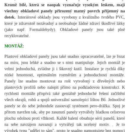
Kromě bílé, která se naopak vyznačuje vysokým leskem, mají
všechny obkladové panely přirozený matný povrch příjemný na
dotek.
Interiérové ​​obklady jsou vyrobeny z kvalitního tvrdého PVC,
které je zdravotně nezávadný a neobsahuje žádné zdraví škodlivé látky
(jako např. Formaldehydy). Obkladové panely jsou také plně
recyklovatelné.
MONTÁŽ:
Plastové obkladové panely jsou také snadno opracovatelné, lze je řezat
na míru, jsou lehké a snadno se s nimi manipuluje. Jejich montáž je
velmi jednoduchá, zvládne ji i šikovný kutil. Instalace je rychlá díky
nízké hmotnosti, optimálním rozměrům a jednoduchosti montáže.
Panely lze snadno montovat na rošt vytvořený z dřevěných nebo
plastových profilů nebo nalepit přímo na podkladovou konstrukci. K
rychlosti montáže přispívá také geniálně jednoduché řešení začištění
všech okrajů, rohů a spojů univerzální samolepící lištou B6. Jednotlivé
panely se do sebe jednoduše zasouvají systémem pero-drážka. Spoj je
přitom navržen tak, aby po zasunutí panely vytvářely hladkou celistvou
plochu odolnou proti vlhkosti. Každé balení obsahuje sérii panelů, které
na sebe navzájem navazují a vytvářejí tak ucelený motiv. . Je to
výrobek typu "udělej to sám", proto je snadno namontujete bez pomoci