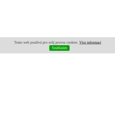
Tento web používá pro svůj provoz cookies.
Více informací
Souhlasím
+420 777 536 697
|
+420 777 200 471
|
jiri.dosedla@gmail.com
JM-DODOS s.r.o. | © 2015 - 2026 |
created by Websy