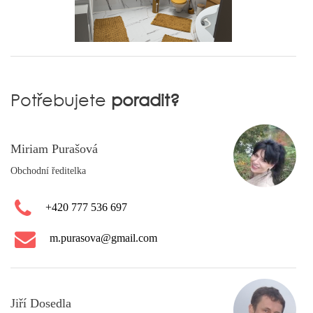
Potřebujete
poradit?
Miriam Purašová
Obchodní ředitelka
+420 777 536 697
m.purasova@gmail.com
Jiří Dosedla