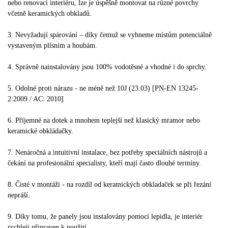
nebo renovaci interiéru, lze je úspěšně montovat na různé povrchy
včetně keramických obkladů.
3. Nevyžadují spárování – díky čemuž se vyhneme místům potenciálně
vystaveným plísním a houbám.
4. Správně nainstalovány jsou 100% vodotěsné a vhodné i do sprchy.
5. Odolné proti nárazu - ne méně než 10J (23.03) [PN-EN 13245-
2:2009 / AC: 2010]
6. Příjemné na dotek a mnohem teplejší než klasický mramor nebo
keramické obkládačky.
7. Nenáročná a intuitivní instalace, bez potřeby speciálních nástrojů a
čekání na profesionální specialisty, kteří mají často dlouhé termíny.
8. Čisté v montáži - na rozdíl od keramických obkladaček se při řezání
nepráší.
9. Díky tomu, že panely jsou instalovány pomocí lepidla, je interiér
rychleji připraven k použití.