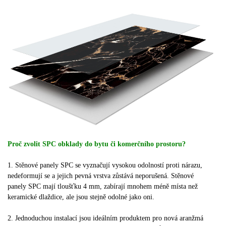
Proč zvolit SPC obklady do bytu či komerčního prostoru?
1. Stěnové panely SPC se vyznačují vysokou odolností proti nárazu,
nedeformují se a jejich pevná vrstva zůstává neporušená. Stěnové
panely SPC mají tloušťku 4 mm, zabírají mnohem méně místa než
keramické dlaždice, ale jsou stejně odolné jako oni.
2. Jednoduchou instalací jsou ideálním produktem pro nová aranžmá