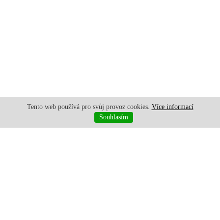
Tento web používá pro svůj provoz cookies.
Více informací
Souhlasím
+420 777 536 697
|
+420 777 200 471
|
jiri.dosedla@gmail.com